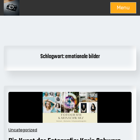
Menu
Skip
to
content
Schlagwort:
emotionale bilder
Uncategorized