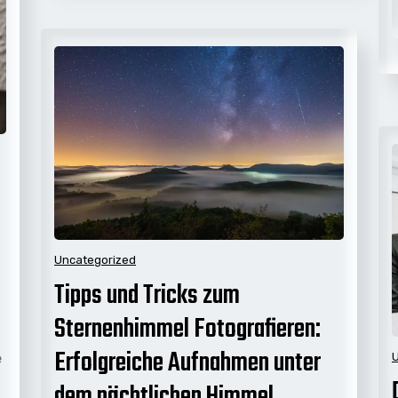
Uncategorized
Tipps und Tricks zum
Sternenhimmel Fotografieren:
Erfolgreiche Aufnahmen unter
e
dem nächtlichen Himmel