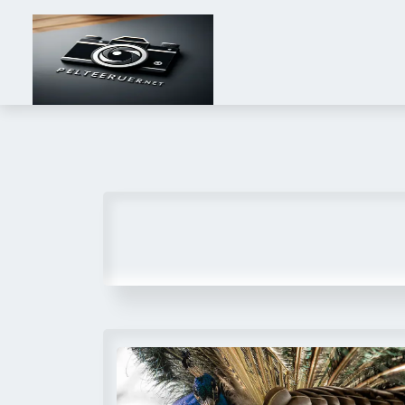
Skip
to
content