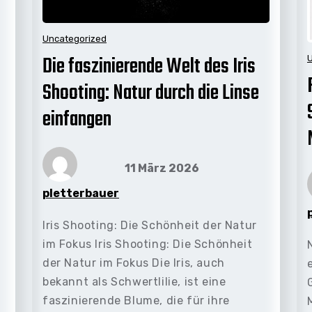
Uncategorized
Die faszinierende Welt des Iris
Shooting: Natur durch die Linse
einfangen
11 März 2026
pletterbauer
Iris Shooting: Die Schönheit der Natur
im Fokus Iris Shooting: Die Schönheit
der Natur im Fokus Die Iris, auch
bekannt als Schwertlilie, ist eine
faszinierende Blume, die für ihre