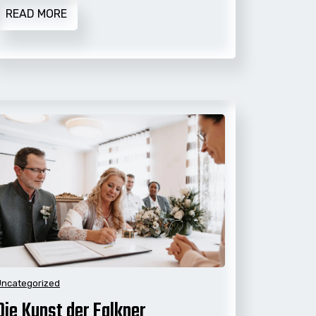
READ MORE
Uncategorized
Die Kunst der Falkner