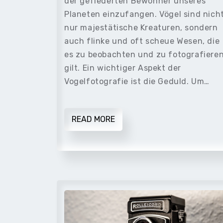
der gefiederten Bewohner unseres
Planeten einzufangen. Vögel sind nich
nur majestätische Kreaturen, sondern
auch flinke und oft scheue Wesen, die
es zu beobachten und zu fotografiere
gilt. Ein wichtiger Aspekt der
Vogelfotografie ist die Geduld. Um…
READ MORE