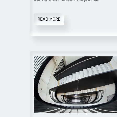
READ MORE