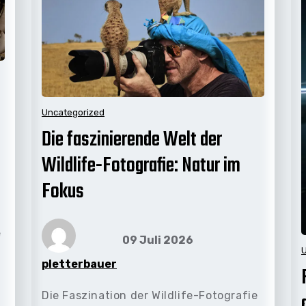
Uncategorized
Die faszinierende Welt der
Wildlife-Fotografie: Natur im
Fokus
e
09 Juli 2026
pletterbauer
Die Faszination der Wildlife-Fotografie