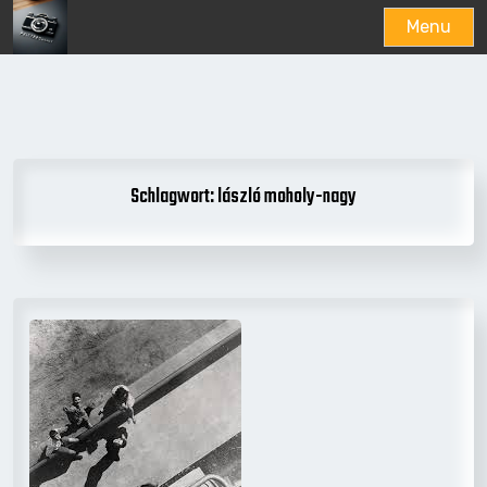
Menu
Skip
to
content
Schlagwort:
lászló moholy-nagy