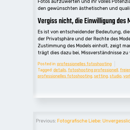
Fotos aufzuwerten und ihr volles Potenzi
den gewünschten ästhetischen und qualit
Vergiss nicht, die Einwilligung des
Es ist von entscheidender Bedeutung, die 
der Privatsphäre und der Rechte des Model
Zustimmung des Models einholt, zeigt ma
trägt dies dazu bei, Missverständnisse zu
Posted in:
professionelles fotoshooting
Tagged:
details
,
fotoshooting professionell
,
freie
professionelles fotoshooting
,
setting
,
studio
,
vor
Beitrags-
Previous:
Fotografische Liebe: Unvergessli
Navigation