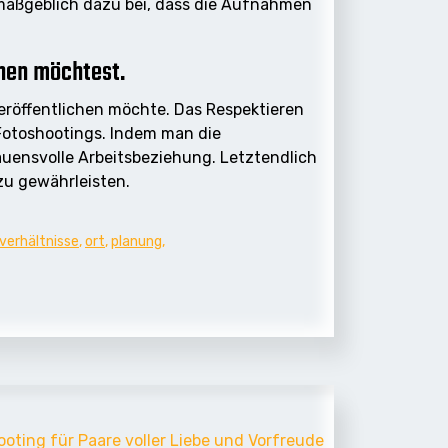
 maßgeblich dazu bei, dass die Aufnahmen
chen möchtest.
veröffentlichen möchte. Das Respektieren
 Fotoshootings. Indem man die
uensvolle Arbeitsbeziehung. Letztendlich
 zu gewährleisten.
tverhältnisse
,
ort
,
planung
,
ing für Paare voller Liebe und Vorfreude