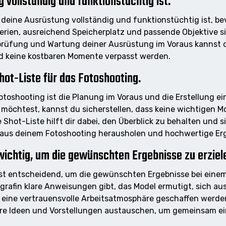
g vollständig und funktionstüchtig ist.
s deine Ausrüstung vollständig und funktionstüchtig ist, be
rien, ausreichend Speicherplatz und passende Objektive sin
üfung und Wartung deiner Ausrüstung im Voraus kannst du
nd keine kostbaren Momente verpasst werden.
hot-Liste für das Fotoshooting.
Fotoshooting ist die Planung im Voraus und die Erstellung e
möchtest, kannst du sicherstellen, dass keine wichtigen
 Shot-Liste hilft dir dabei, den Überblick zu behalten und s
e aus deinem Fotoshooting herausholen und hochwertige Erg
ichtig, um die gewünschten Ergebnisse zu erziel
st entscheidend, um die gewünschten Ergebnisse bei einem
tografin klare Anweisungen gibt, das Model ermutigt, sich 
eine vertrauensvolle Arbeitsatmosphäre geschaffen werd
hre Ideen und Vorstellungen austauschen, um gemeinsam ei