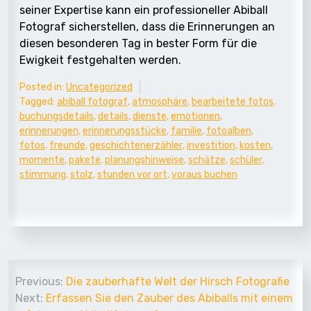
seiner Expertise kann ein professioneller Abiball
Fotograf sicherstellen, dass die Erinnerungen an
diesen besonderen Tag in bester Form für die
Ewigkeit festgehalten werden.
Posted in:
Uncategorized
Tagged:
abiball fotograf
,
atmosphäre
,
bearbeitete fotos
,
buchungsdetails
,
details
,
dienste
,
emotionen
,
erinnerungen
,
erinnerungsstücke
,
familie
,
fotoalben
,
fotos
,
freunde
,
geschichtenerzähler
,
investition
,
kosten
,
momente
,
pakete
,
planungshinweise
,
schätze
,
schüler
,
stimmung
,
stolz
,
stunden vor ort
,
voraus buchen
Beitrags-
Previous:
Die zauberhafte Welt der Hirsch Fotografie
Navigation
Next:
Erfassen Sie den Zauber des Abiballs mit einem