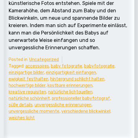
künstlerische Fotos entstehen. Spiele mit der
Kamerahöhe, dem Abstand zum Baby und den
Blickwinkeln, um neue und spannende Bilder zu
kreieren. Indem man sich auf Experimente einlässt,
kann man die Persönlichkeit des Babys auf
unerwartete Weise einfangen und so
unvergessliche Erinnerungen schaffen.
Posted in:
Uncategorized
Tagged:
accessoires
,
baby fotografie
,
babyfotografie
,
einzigartige bilder
,
einzigartigkeit einfangen
,
ewigkeit festhalten
,
hintergrund schlicht halten
,
hochwertige bilder
,
kostbare erinnerungen
,
kreative requisiten
,
natürliche lichtquellen
,
natürliche schönheit
,
professioneller babyfotograf
,
süße details
,
unvergessliche erinnerungen
,
unvergessliche momente
,
verschiedene blickwinkel
,
weiches licht