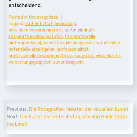
entscheidend.
Posted in:
Uncategorized
Tagged:
authentizität
,
bedeutung
,
brille beim bewerbungsfoto
,
erster eindruck
,
fotograf bewerbungsfotos
,
fotografenrolle
,
hintergrundwahl
,
investition
,
kleidungswahl
,
natürlichkeit
,
potenzielle arbeitgeber
,
professionalität
,
professionelle bewerbungsfotos
,
seriosität
,
visitenkarte
,
vorstellungsgespräch
,
zuverlässigkeit
Beitrags-
Previous:
Die Fotografen: Meister der visuellen Kunst
Navigation
Next:
Die Kunst der Hotel-Fotografie: Ein Blick hinter
die Linse