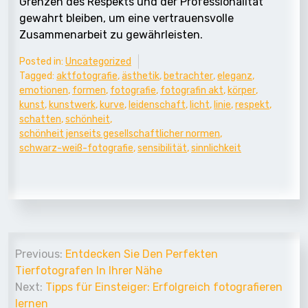
Grenzen des Respekts und der Professionalität
gewahrt bleiben, um eine vertrauensvolle
Zusammenarbeit zu gewährleisten.
Posted in:
Uncategorized
Tagged:
aktfotografie
,
ästhetik
,
betrachter
,
eleganz
,
emotionen
,
formen
,
fotografie
,
fotografin akt
,
körper
,
kunst
,
kunstwerk
,
kurve
,
leidenschaft
,
licht
,
linie
,
respekt
,
schatten
,
schönheit
,
schönheit jenseits gesellschaftlicher normen
,
schwarz-weiß-fotografie
,
sensibilität
,
sinnlichkeit
Beitrags-
Previous:
Entdecken Sie Den Perfekten
Navigation
Tierfotografen In Ihrer Nähe
Next:
Tipps für Einsteiger: Erfolgreich fotografieren
lernen