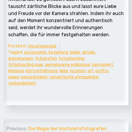
tauscht zärtliche Blicke aus und lasst eure Liebe
und Freude vor der Kamera strahlen. Indem ihr euch
auf den Moment konzentriert und authentisch
seid, werdet ihr wundervolle Erinnerungen
schaffen, die für immer festgehalten werden.
Posted in:
Uncategorized
Tagged:
accessoires
,
beziehung
,
bilder
,
details
,
erinnerungen
,
fotografen
,
fotoshooting
,
fotoshooting paar
,
gemeinsame erlebnisse
,
harmoniert
,
kleidung
,
lichtverhältnisse
,
liebe
,
location
,
ort
,
outfits
,
paare
,
persönlichkeit
,
romantische atmosphäre
,
verbundenheit
Beitrags-
Previous:
Die Magie der Hochzeitsfotografen: