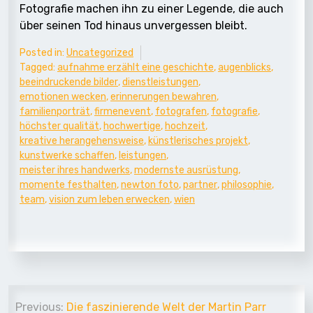
Fotografie machen ihn zu einer Legende, die auch
über seinen Tod hinaus unvergessen bleibt.
Posted in:
Uncategorized
Tagged:
aufnahme erzählt eine geschichte
,
augenblicks
,
beeindruckende bilder
,
dienstleistungen
,
emotionen wecken
,
erinnerungen bewahren
,
familienporträt
,
firmenevent
,
fotografen
,
fotografie
,
höchster qualität
,
hochwertige
,
hochzeit
,
kreative herangehensweise
,
künstlerisches projekt
,
kunstwerke schaffen
,
leistungen
,
meister ihres handwerks
,
modernste ausrüstung
,
momente festhalten
,
newton foto
,
partner
,
philosophie
,
team
,
vision zum leben erwecken
,
wien
Beitrags-
Previous:
Die faszinierende Welt der Martin Parr