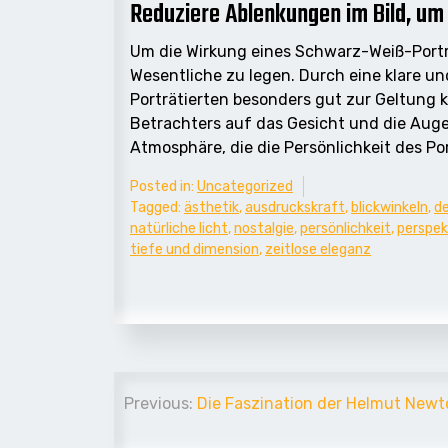
Reduziere Ablenkungen im Bild, um
Um die Wirkung eines Schwarz-Weiß-Porträ
Wesentliche zu legen. Durch eine klare u
Porträtierten besonders gut zur Geltung 
Betrachters auf das Gesicht und die Auge
Atmosphäre, die die Persönlichkeit des Po
Posted in:
Uncategorized
Tagged:
ästhetik
,
ausdruckskraft
,
blickwinkeln
,
de
natürliche licht
,
nostalgie
,
persönlichkeit
,
perspek
tiefe und dimension
,
zeitlose eleganz
Beitrags-
Previous:
Die Faszination der Helmut Newton
Navigation