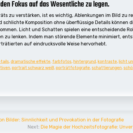
 den Fokus auf das Wesentliche zu legen.
ts zu verstärken, ist es wichtig, Ablenkungen im Bild zu 
nd schlichte Komposition ohne überflüssige Details können
kommen. Licht und Schatten spielen eine entscheidende Ro
n zu lenken. Indem man störende Elemente minimiert, ents
rträtierten auf eindrucksvolle Weise hervorhebt.
tails
,
dramatische effekte
,
farbfotos
,
hintergrund
,
kontraste
,
licht u
tiven
,
portrait schwarz weiß
,
porträtfotografie
,
schattierungen
,
schö
 Bilder: Sinnlichkeit und Provokation in der Fotografie
Next:
Die Magie der Hochzeitsfotografie: Unve