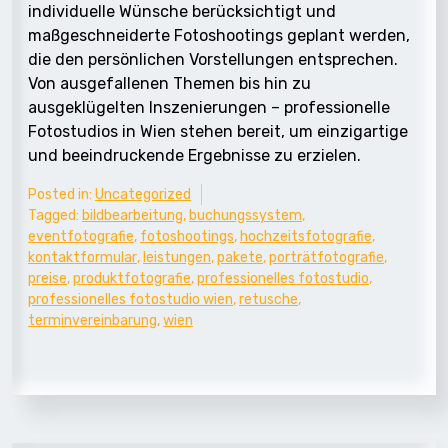
individuelle Wünsche berücksichtigt und
maßgeschneiderte Fotoshootings geplant werden,
die den persönlichen Vorstellungen entsprechen.
Von ausgefallenen Themen bis hin zu
ausgeklügelten Inszenierungen – professionelle
Fotostudios in Wien stehen bereit, um einzigartige
und beeindruckende Ergebnisse zu erzielen.
Posted in:
Uncategorized
Tagged:
bildbearbeitung
,
buchungssystem
,
eventfotografie
,
fotoshootings
,
hochzeitsfotografie
,
kontaktformular
,
leistungen
,
pakete
,
porträtfotografie
,
preise
,
produktfotografie
,
professionelles fotostudio
,
professionelles fotostudio wien
,
retusche
,
terminvereinbarung
,
wien