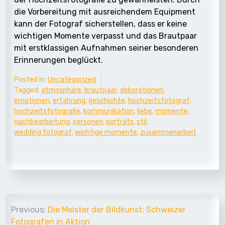
die Vorbereitung mit ausreichendem Equipment
kann der Fotograf sicherstellen, dass er keine
wichtigen Momente verpasst und das Brautpaar
mit erstklassigen Aufnahmen seiner besonderen
Erinnerungen beglückt.
Posted in:
Uncategorized
Tagged:
atmosphäre
,
brautpaar
,
dekorationen
,
emotionen
,
erfahrung
,
geschichte
,
hochzeitsfotograf
,
hochzeitsfotografie
,
kommunikation
,
liebe
,
momente
,
nachbearbeitung
,
personen
,
porträts
,
stil
,
wedding fotograf
,
wichtige momente
,
zusammenarbeit
Beitrags-
Previous:
Die Meister der Bildkunst: Schweizer
Navigation
Fotografen in Aktion