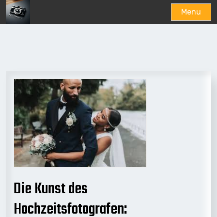
Menu
Skip
to
content
Die Kunst des
Hochzeitsfotografen: