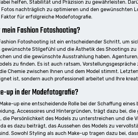
bei helfen, Stabilität und Präzision zu gewährleisten. Dar
 Fotos nachträglich zu optimieren und den gewünschten Loo
aktor für erfolgreiche Modefotografie.
ür mein Fashion Fotoshooting?
Fashion Fotoshooting ist ein entscheidender Schritt, um sic
as gewünschte Stilgefühl und die Ästhetik des Shootings zu
echen und die gewünschte Ausstrahlung haben. Agenturen,
odels zu finden. Es ist auch ratsam, Vorstellungsgespräche
die Chemie zwischen Ihnen und dem Model stimmt. Letztendl
net ist, sondern auch professionell arbeitet und Ihre kreat
ke-up in der Modefotografie?
d Make-up eine entscheidende Rolle bei der Schaffung eine
Kleidung, Accessoires und Hintergründen, trägt dazu bei, 
ei, die Persönlichkeit des Models zu unterstreichen und di
l, da es dazu beiträgt, das Aussehen des Models zu vervol
sind. Sowohl Styling als auch Make-up tragen dazu bei, das