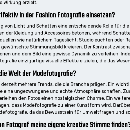
e Wirkung erzielt.
fektiv in der Fashion Fotografie einsetzen?
ung von Licht und Schatten eine entscheidende Rolle für d
ben der Kleidung und Accessoires betonen, während Schatt
tquellen wie natürlichem Tageslicht, Studioleuchten oder R
gewünschte Stimmungsbild kreieren. Der Kontrast zwisch
tonen und dem Bild eine gewisse Dynamik zu verleihen. Ind
tografie einzigartige visuelle Effekte erzielen, die das Wes
die Welt der Modefotografie?
 derzeit mehrere Trends, die die Branche prägen. Ein wicht
die eine ungezwungene und echte Atmosphäre schaffen. Zu
erleihen den Fotos einen nostalgischen Charme. Ein weiter
ragen, dass Modefotografie zu einer Kunstform wird. Darübe
Modefotografie, da das Bewusstsein für Umweltfragen und so
on Fotograf meine eigene kreative Stimme finden