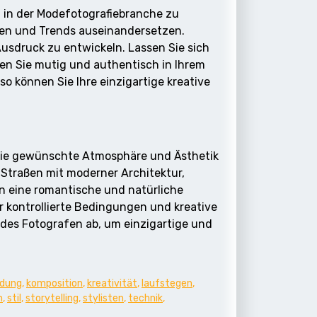
h in der Modefotografiebranche zu
niken und Trends auseinandersetzen.
Ausdruck zu entwickeln. Lassen Sie sich
ien Sie mutig und authentisch in Ihrem
o können Sie Ihre einzigartige kreative
 die gewünschte Atmosphäre und Ästhetik
Straßen mit moderner Architektur,
en eine romantische und natürliche
 kontrollierte Bedingungen und kreative
des Fotografen ab, um einzigartige und
idung
,
komposition
,
kreativität
,
laufstegen
,
n
,
stil
,
storytelling
,
stylisten
,
technik
,