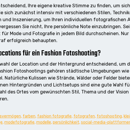
ntscheidend, Ihre eigene kreative Stimme zu finden, um sic
 Sie sich zunächst intensiv mit verschiedenen Stilen, Tech
n und Inszenierung, um Ihren individuellen fotografischen 
vergessen Sie nicht, Ihre persönliche Note einzubringen. Se
 für Mode und Fotografie in jedem Bild durchscheinen. Nur s
raf erfolgreich behaupten.
ocations für ein Fashion Fotoshooting?
uswahl der Location und der Hintergrund entscheidend, um
 Fashion Fotoshootings gehören städtische Umgebungen wie 
l. Natürliche Kulissen wie Strände, Wälder oder Felder biet
en Hintergründen und Lichtsetups sind eine gute Wahl für
ahl des Ortes vom gewünschten Stil, Thema und der Vision 
ren.
gsvermögen
,
farben
,
fashion fotografie
,
fotografen
,
fotoshooting
,
kle
ge
,
modefotografie
,
modelle
,
persönlichkeit
,
social-media-plattforme