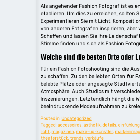
Als angehender Fashion Fotograf ist es e
etablieren. Um dies zu erreichen, sollten
Experimentieren Sie mit Licht, Kompositio
von anderen Fotografen inspirieren, aber 
Schaffen und lassen Sie Ihre Leidenschaft
Stimme finden und sich als Fashion Fotog
Welche sind die besten Orte oder L
Für ein Fashion Fotoshooting sind die A
zu schaffen. Zu den beliebten Orten für
belebte Plätze oder angesagte Stadtvierte
Atmosphäre. Auch Studios mit verschieden
Inszenierungen. Letztendlich hängt die W
beeindruckende Modeaufnahmen zu kreie
Posted in:
Uncategorized
Tagged:
accessoires
,
ästhetik
,
details
,
einfühlun
licht
,
magazinen
,
make-up-künstler
,
markenima
theaterstück
,
trends
,
verkäufe