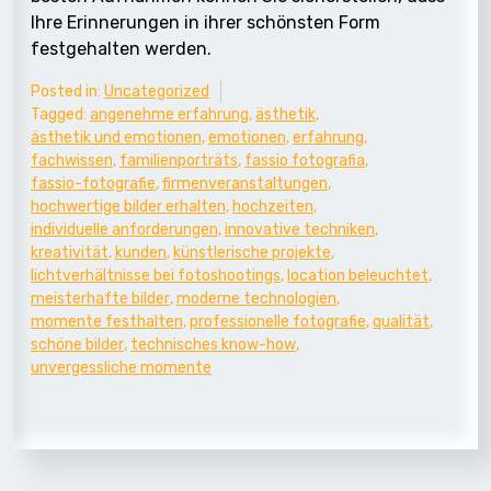
Ihre Erinnerungen in ihrer schönsten Form
festgehalten werden.
Posted in:
Uncategorized
Tagged:
angenehme erfahrung
,
ästhetik
,
ästhetik und emotionen
,
emotionen
,
erfahrung
,
fachwissen
,
familienporträts
,
fassio fotografia
,
fassio-fotografie
,
firmenveranstaltungen
,
hochwertige bilder erhalten
,
hochzeiten
,
individuelle anforderungen
,
innovative techniken
,
kreativität
,
kunden
,
künstlerische projekte
,
lichtverhältnisse bei fotoshootings
,
location beleuchtet
,
meisterhafte bilder
,
moderne technologien
,
momente festhalten
,
professionelle fotografie
,
qualität
,
schöne bilder
,
technisches know-how
,
unvergessliche momente