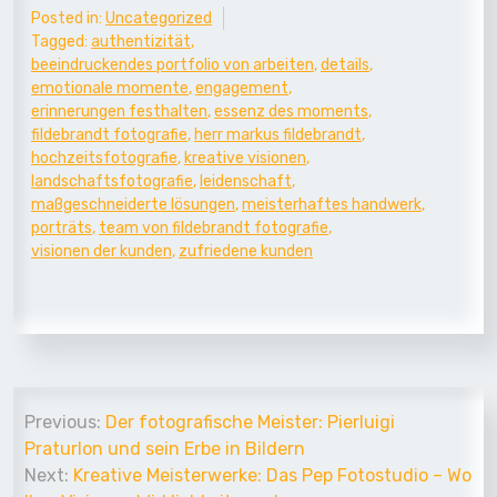
Posted in:
Uncategorized
Tagged:
authentizität
,
beeindruckendes portfolio von arbeiten
,
details
,
emotionale momente
,
engagement
,
erinnerungen festhalten
,
essenz des moments
,
fildebrandt fotografie
,
herr markus fildebrandt
,
hochzeitsfotografie
,
kreative visionen
,
landschaftsfotografie
,
leidenschaft
,
maßgeschneiderte lösungen
,
meisterhaftes handwerk
,
porträts
,
team von fildebrandt fotografie
,
visionen der kunden
,
zufriedene kunden
Beitrags-
Previous:
Der fotografische Meister: Pierluigi
Navigation
Praturlon und sein Erbe in Bildern
Next:
Kreative Meisterwerke: Das Pep Fotostudio – Wo