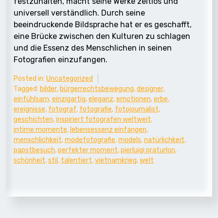
festzuhalten, macht seine Werke zeitlos und
universell verständlich. Durch seine
beeindruckende Bildsprache hat er es geschafft,
eine Brücke zwischen den Kulturen zu schlagen
und die Essenz des Menschlichen in seinen
Fotografien einzufangen.
Posted in:
Uncategorized
Tagged:
bilder
,
bürgerrechtsbewegung
,
designer
,
einfühlsam
,
einzigartig
,
eleganz
,
emotionen
,
erbe
,
ereignisse
,
fotograf
,
fotografie
,
fotojournalist
,
geschichten
,
inspiriert fotografen weltweit
,
intime momente
,
lebensessenz einfangen
,
menschlichkeit
,
modefotografie
,
models
,
natürlichkeit
,
papstbesuch
,
perfekter moment
,
pierluigi praturlon
,
schönheit
,
stil
,
talentiert
,
vietnamkrieg
,
welt