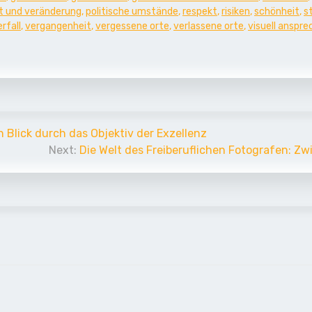
it und veränderung
,
politische umstände
,
respekt
,
risiken
,
schönheit
,
s
rfall
,
vergangenheit
,
vergessene orte
,
verlassene orte
,
visuell anspr
in Blick durch das Objektiv der Exzellenz
Next:
Die Welt des Freiberuflichen Fotografen: Z