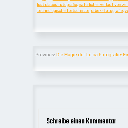
lost places fotografie
,
natürlicher verlauf von ze
technologische fortschritte
,
urbex-fotografie
,
ve
Beitrags-
Previous:
Die Magie der Leica Fotografie: E
Navigation
Schreibe einen Kommentar