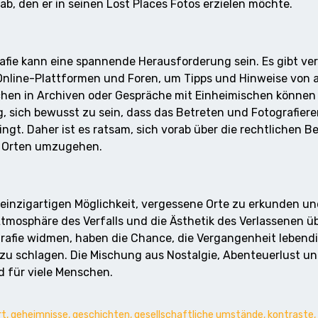
, den er in seinen Lost Places Fotos erzielen möchte.
rafie kann eine spannende Herausforderung sein. Es gibt ve
Online-Plattformen und Foren, um Tipps und Hinweise von 
hen in Archiven oder Gespräche mit Einheimischen können hi
g, sich bewusst zu sein, dass das Betreten und Fotografiere
ingt. Daher ist es ratsam, sich vorab über die rechtlichen
en Orten umzugehen.
er einzigartigen Möglichkeit, vergessene Orte zu erkunden 
Atmosphäre des Verfalls und die Ästhetik des Verlassenen 
grafie widmen, haben die Chance, die Vergangenheit lebend
zu schlagen. Die Mischung aus Nostalgie, Abenteuerlust un
d für viele Menschen.
rt
,
geheimnisse
,
geschichten
,
gesellschaftliche umstände
,
kontraste
,