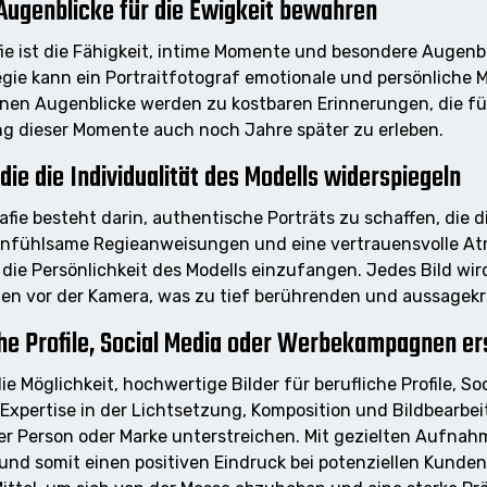
Augenblicke für die Ewigkeit bewahren
afie ist die Fähigkeit, intime Momente und besondere Augenb
gie kann ein Portraitfotograf emotionale und persönliche M
nen Augenblicke werden zu kostbaren Erinnerungen, die f
g dieser Momente auch noch Jahre später zu erleben.
die die Individualität des Modells widerspiegeln
afie besteht darin, authentische Porträts zu schaffen, die d
 einfühlsame Regieanweisungen und eine vertrauensvolle A
ie Persönlichkeit des Modells einzufangen. Jedes Bild wird
en vor der Kamera, was zu tief berührenden und aussagekrä
iche Profile, Social Media oder Werbekampagnen er
ie Möglichkeit, hochwertige Bilder für berufliche Profile, S
xpertise in der Lichtsetzung, Komposition und Bildbearbei
ner Person oder Marke unterstreichen. Mit gezielten Aufnah
und somit einen positiven Eindruck bei potenziellen Kunden