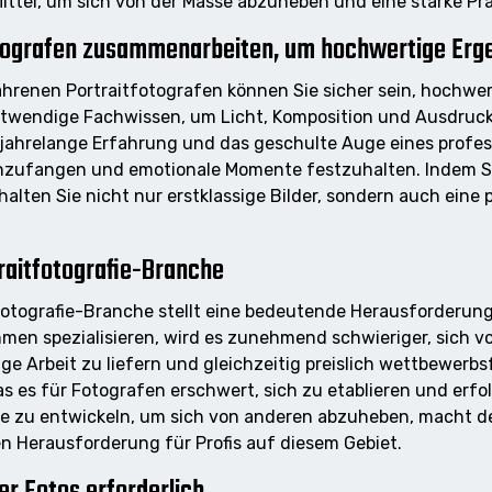
 Mittel, um sich von der Masse abzuheben und eine starke Prä
otografen zusammenarbeiten, um hochwertige Erge
enen Portraitfotografen können Sie sicher sein, hochwertig
notwendige Fachwissen, um Licht, Komposition und Ausdruck
 jahrelange Erfahrung und das geschulte Auge eines profes
einzufangen und emotionale Momente festzuhalten. Indem S
alten Sie nicht nur erstklassige Bilder, sondern auch eine
raitfotografie-Branche
fotografie-Branche stellt eine bedeutende Herausforderung
hmen spezialisieren, wird es zunehmend schwieriger, sich
ge Arbeit zu liefern und gleichzeitig preislich wettbewerbs
es für Fotografen erschwert, sich zu etablieren und erfol
ze zu entwickeln, um sich von anderen abzuheben, macht d
en Herausforderung für Profis auf diesem Gebiet.
r Fotos erforderlich